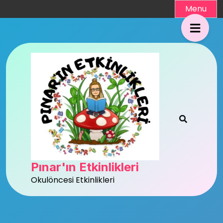
Skip
Menu
to
content
Pınar'ın Etkinlikleri
Okulöncesi Etkinlikleri