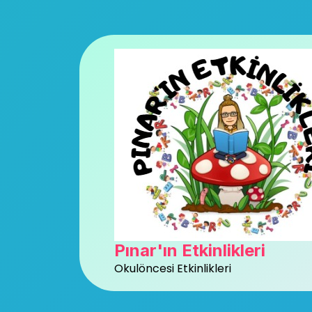
Skip
to
content
Pınar'ın Etkinlikleri
Okulöncesi Etkinlikleri