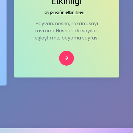
Etkinliği
by
pınar'ın etkinlikleri
Hayvan, nesne, rakam, sayı
kavramı. Nesnelerle sayıları
eşleştirme, boyama sayfası