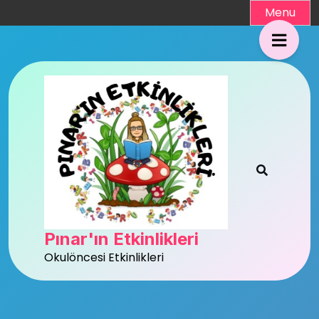
Skip
Menu
to
content
Pınar'ın Etkinlikleri
Okulöncesi Etkinlikleri