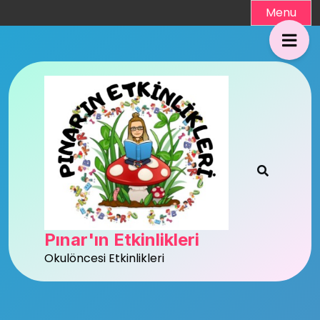
Skip
Menu
to
content
Pınar'ın Etkinlikleri
Okulöncesi Etkinlikleri