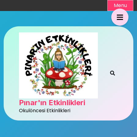
Skip
Menu
to
content
Pınar'ın Etkinlikleri
Okulöncesi Etkinlikleri