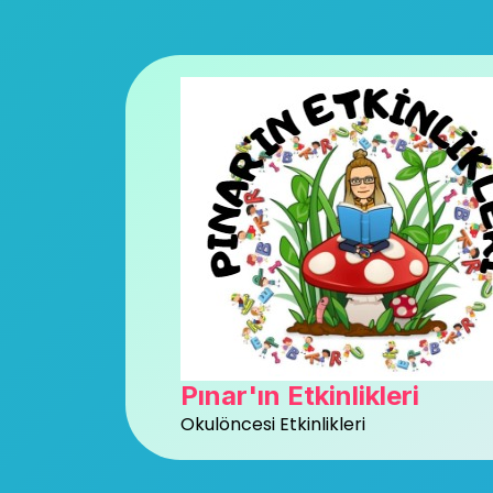
Skip
to
content
Pınar'ın Etkinlikleri
Okulöncesi Etkinlikleri