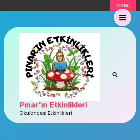
Skip
Menu
to
content
Pınar'ın Etkinlikleri
Okulöncesi Etkinlikleri