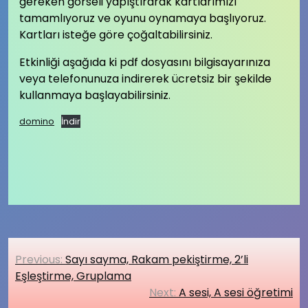
gereken görseli yapıştırarak kartlarımızı
tamamlıyoruz ve oyunu oynamaya başlıyoruz.
Kartları isteğe göre çoğaltabilirsiniz.
Etkinliği aşağıda ki pdf dosyasını bilgisayarınıza
veya telefonunuza indirerek ücretsiz bir şekilde
kullanmaya başlayabilirsiniz.
domino
İndir
Yazı
Previous:
Sayı sayma, Rakam pekiştirme, 2’li
gezinmesi
Eşleştirme, Gruplama
Next:
A sesi, A sesi öğretimi