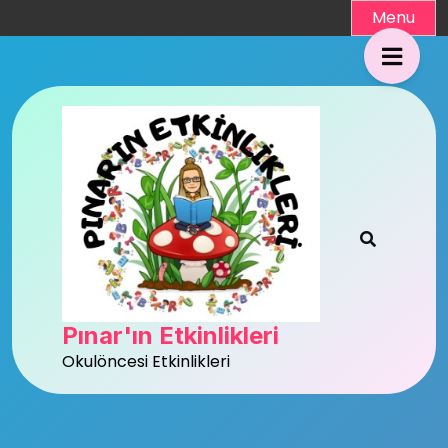
Skip
Menu
to
content
Pınar'ın Etkinlikleri
Okulöncesi Etkinlikleri