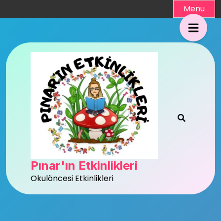
Skip
Menu
to
content
Pınar'ın Etkinlikleri
Okulöncesi Etkinlikleri