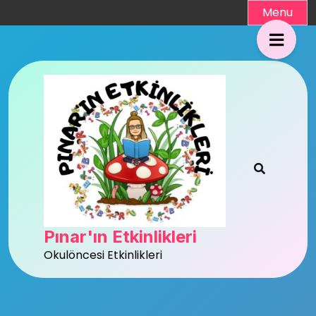
Skip
Menu
to
content
Pınar'ın Etkinlikleri
Okulöncesi Etkinlikleri