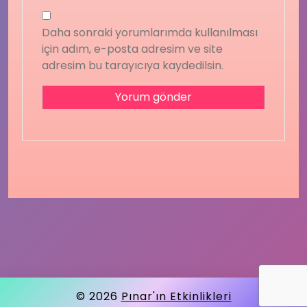
Daha sonraki yorumlarımda kullanılması
için adım, e-posta adresim ve site
adresim bu tarayıcıya kaydedilsin.
© 2026
Pınar'ın Etkinlikleri