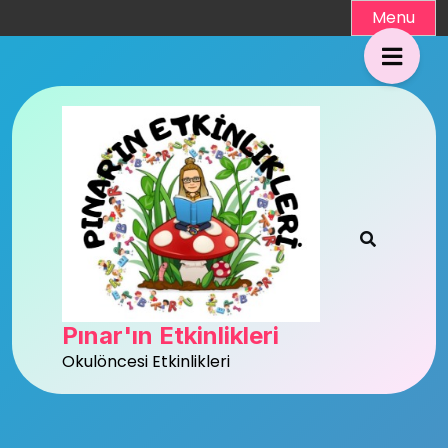
Skip
Menu
to
content
Pınar'ın Etkinlikleri
Okulöncesi Etkinlikleri