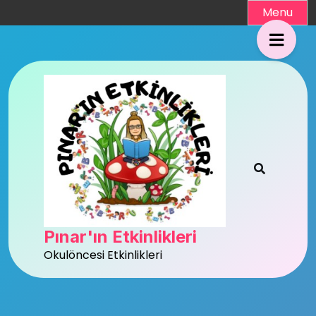
Skip
Menu
to
content
Pınar'ın Etkinlikleri
Okulöncesi Etkinlikleri