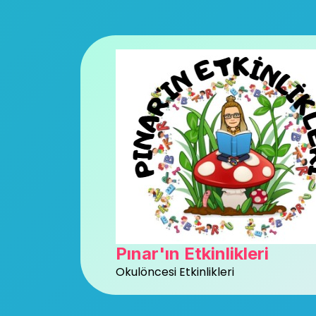
Skip
to
content
Pınar'ın Etkinlikleri
Okulöncesi Etkinlikleri