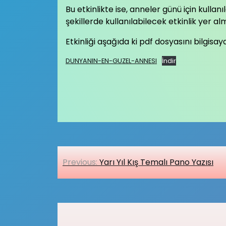
Bu etkinlikte ise, anneler günü için kulla
şekillerde kullanılabilecek etkinlik yer al
Etkinliği aşağıda ki pdf dosyasını bilgisa
DUNYANIN-EN-GUZEL-ANNESI
İndir
Yazı
Previous:
Yarı Yıl Kış Temalı Pano Yazısı
gezinmesi