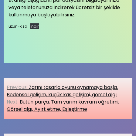
Etkinliği aşağıda ki pdf dosyasını bilgisayarınıza
veya telefonunuza indirerek ücretsiz bir şekilde
kullanmaya başlayabilirsiniz.
uzun-kisa
İndir
Yazı
Previous:
Zarını tasarla oyunu oynamaya başla.
gezinmesi
Bedensel gelişim, küçük kas gelişimi, görsel algı
Next:
Bütün parça, Tam yarım kavram öğretimi,
Görsel algı, Ayırt etme, Eşleştirme