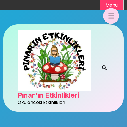
Skip
Menu
to
content
Pınar'ın Etkinlikleri
Okulöncesi Etkinlikleri