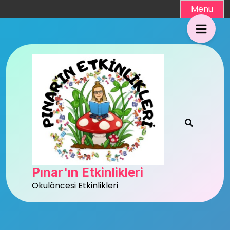
Skip
Menu
to
content
Pınar'ın Etkinlikleri
Okulöncesi Etkinlikleri